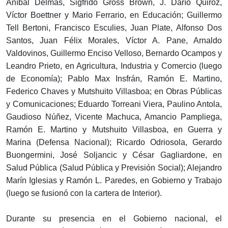
Aníbal Delmás, Sigfrido Gross Brown, J. Darío Quiroz,
Víctor Boettner y Mario Ferrario, en Educación; Guillermo
Tell Bertoni, Francisco Esculies, Juan Plate, Alfonso Dos
Santos, Juan Félix Morales, Víctor A. Pane, Arnaldo
Valdovinos, Guillermo Enciso Velloso, Bernardo Ocampos y
Leandro Prieto, en Agricultura, Industria y Comercio (luego
de Economía); Pablo Max Insfrán, Ramón E. Martino,
Federico Chaves y Mutshuito Villasboa; en Obras Públicas
y Comunicaciones; Eduardo Torreani Viera, Paulino Antola,
Gaudioso Núñez, Vicente Machuca, Amancio Pampliega,
Ramón E. Martino y Mutshuito Villasboa, en Guerra y
Marina (Defensa Nacional); Ricardo Odriosola, Gerardo
Buongermini, José Soljancic y César Gagliardone, en
Salud Pública (Salud Pública y Previsión Social); Alejandro
Marín Iglesias y Ramón L. Paredes, en Gobierno y Trabajo
(luego se fusionó con la cartera de Interior).
Durante su presencia en el Gobierno nacional, el