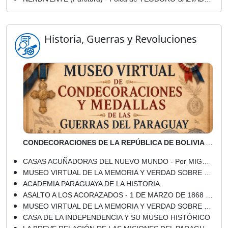
Historia, Guerras y Revoluciones
CONDECORACIONES DE LA REPÚBLICA DE BOLIVIA A SU EJÉRCITO (FUERZAS ARMADAS, FUERZA AÉREA Y EJÉRCITO)
CASAS ACUÑADORAS DEL NUEVO MUNDO - Por MIGUEL ÁNGEL PRATT MAYANS
MUSEO VIRTUAL DE LA MEMORIA Y VERDAD SOBRE EL STRONISMO - EL STRONISMO - ECONOMÍA STRONISTA
ACADEMIA PARAGUAYA DE LA HISTORIA
ASALTO A LOS ACORAZADOS - 1 DE MARZO DE 1868 - Dibujo de WALTER BONIFAZI
MUSEO VIRTUAL DE LA MEMORIA Y VERDAD SOBRE EL STRONISMO - EL STRONISMO - UN GOBIERNO TOTALITARIO
CASA DE LA INDEPENDENCIA Y SU MUSEO HISTÓRICO