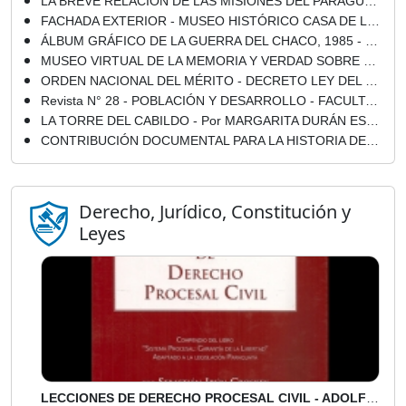
LA BREVE RELACIÓN DE LAS MISIONES DEL PARAGUAY - Por JOSÉ CARDIEL
FACHADA EXTERIOR - MUSEO HISTÓRICO CASA DE LA INDEPENDENCIA
ÁLBUM GRÁFICO DE LA GUERRA DEL CHACO, 1985 - Dirección de ALFREDO M. SEIFERHELD
MUSEO VIRTUAL DE LA MEMORIA Y VERDAD SOBRE EL STRONISMO - EL STRONISMO – ENTREVISTAS A REFERENTES POLÍTICOS Y SOCIALES
ORDEN NACIONAL DEL MÉRITO - DECRETO LEY DEL 8 DE ABRIL DE 1865
Revista N° 28 - POBLACIÓN Y DESARROLLO - FACULTAD DE CIENCIAS ECONOMICAS U.N.A. - Abril 2005
LA TORRE DEL CABILDO - Por MARGARITA DURÁN ESTRAGÓ - Año 2014
CONTRIBUCIÓN DOCUMENTAL PARA LA HISTORIA DEL RÍO DE LA PLATA - TOMO III - MUSEO MITRE
Derecho, Jurídico, Constitución y
Leyes
Mainumby
Portal Guaraní · Castellano + Guaraní
LECCIONES DE DERECHO PROCESAL CIVIL - ADOLFO ALVARADO VELLOSO - Año 2010