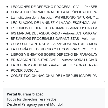
LECCIONES DE DERECHO PROCESAL CIVIL - Por SEBASTIÁN IRÚN CROSKEY - Año 2010
CONSTITUCIÓN NACIONAL DE LA REPÚBLICA DEL PARAGUAY - 1992
La institución de la Justicia - PATRIMONIO NATURAL Y CULTURAL DEL PARAGUAY - Por PROF. CARLOS VERA ABED - Martes, 02 de Abril de 2013
LEGISLACIÓN DE LA NIÑEZ Y LA ADOLESCENCIA - Año 2014
ESTUDIOS DE DERECHO ROMANO - Autor: OSCAR PACIELLO - Año 2008
IPS MANUAL DEL ASEGURADO - Autores: ANTONIO AYALA MAÑOTTI / CLARA AYALA AGUILERA - Año 2006
BREVIARIOS PROCESALES GARANTISTAS - Volumen 18 - LA GARANTÍA CONSTITUCIONAL DEL PROCESO Y EL ACTIVISMO JUDICIAL - Director: ADOLFO ALVARADO VELLOSO - Año 2012
CURSO DE CONTRATOS - Autor: JOSÉ ANTONIO MORENO RODRÍGUEZ - Año 2015
LA TEORÍA DEL DERECHO Y EL CONTRATO COLECTIVO EN LA FUNCIÓN PÚBLICA - 2da. Edición Actualizada - Colaboración de JOAQUÍN IRÚN GRAU - Año 2003
LIBROS Y ENSAYOS SOBRE DERECHO EN PARAGUAY
EDUCACIÓN TRIBUTARIA Nº 1 - Autora: NORA LUCÍA ROUTI COSP - Diciembre 2012
LA REFORMA JUDICIAL - Autor: TADEO ZARRATEA - Año 2017
PODER JUDICIAL
CONSTITUCIÓN NACIONAL DE LA REPÚBLICA DEL PARAGUAY - 1992
Portal Guarani © 2026
Todos los derechos reservados
Desde el Paraguay para el Mundo!