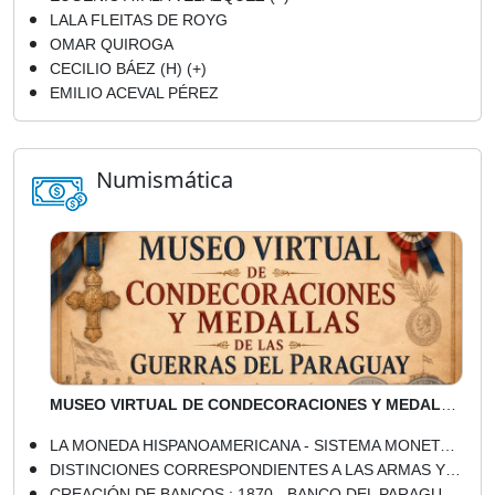
LALA FLEITAS DE ROYG
OMAR QUIROGA
CECILIO BÁEZ (H) (+)
EMILIO ACEVAL PÉREZ
Numismática
MUSEO VIRTUAL DE CONDECORACIONES Y MEDALLAS DE LAS GUERRAS DEL PARAGUAY
LA MONEDA HISPANOAMERICANA - SISTEMA MONETARIO - Por JUAN BAUTISTA GILL AGUINAGA
DISTINCIONES CORRESPONDIENTES A LAS ARMAS Y LOS SERVICIOS DE LAS FUERZAS ARMADAS DE LA NACIÓN (PARAGUAY)
CREACIÓN DE BANCOS : 1870 - BANCO DEL PARAGUAY (Por ARTURO RAHI)