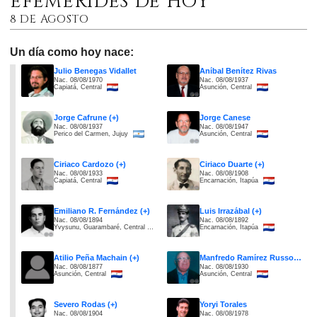
EFEMÉRIDES DE HOY
8 DE AGOSTO
Un día como hoy nace:
Julio Benegas Vidallet
Aníbal Benítez Rivas
Nac. 08/08/1970
Nac. 08/08/1937
Capiatá, Central
Asunción, Central
Jorge Cafrune (+)
Jorge Canese
Nac. 08/08/1937
Nac. 08/08/1947
Perico del Carmen, Jujuy
Asunción, Central
Ciriaco Cardozo (+)
Ciriaco Duarte (+)
Nac. 08/08/1933
Nac. 08/08/1908
Capiatá, Central
Encarnación, Itapúa
Emiliano R. Fernández (+)
Luis Irrazábal (+)
Nac. 08/08/1894
Nac. 08/08/1892
Yvysunu, Guarambaré, Central
Encarnación, Itapúa
Atilio Peña Machain (+)
Manfredo Ramírez Russo (+)
Nac. 08/08/1877
Nac. 08/08/1930
Asunción, Central
Asunción, Central
Severo Rodas (+)
Yoryi Torales
Nac. 08/08/1904
Nac. 08/08/1978