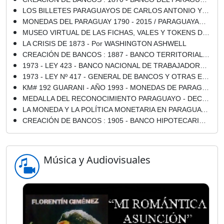
LOS BILLETES PARAGUAYOS DE CARLOS ANTONIO Y FRANCISCO SOLANO LÓPEZ - LEON BURSTYN, 1972
MONEDAS DEL PARAGUAY 1790 - 2015 / PARAGUAYAN COINS - 2008 - 50 - 100 - 500 y 1.000 GUARANÍES (ALMA DE ACERO MACIZO y COBERTURA DE NÍQUEL)
MUSEO VIRTUAL DE LAS FICHAS, VALES Y TOKENS DE LA REPÚBLICA DEL PARAGUAY 1863 - 2000
LA CRISIS DE 1873 - Por WASHINGTON ASHWELL
CREACIÓN DE BANCOS : 1887 - BANCO TERRITORIAL DEL PARAGUAY (Por ARTURO RAHI)
1973 - LEY 423 - BANCO NACIONAL DE TRABAJADORES - Por ARTURO RAHI
1973 - LEY Nº 417 - GENERAL DE BANCOS Y OTRAS ENTIDADES FINANCIERAS - Por ARTURO RAHI
KM# 192 GUARANI - AÑO 1993 - MONEDAS DE PARAGUAY
MEDALLA DEL RECONOCIMIENTO PARAGUAYO - DECRETO N° 10.801 - AÑO 1938
LA MONEDA Y LA POLÍTICA MONETARIA EN PARAGUAY - Por Dr. NICASIO MARTÍNEZ DÍAZ
CREACIÓN DE BANCOS : 1905 - BANCO HIPOTECARIO DEL PARAGUAY (Por ARTURO RAHI)
Música y Audiovisuales