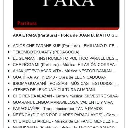
AKA'E PARA (Partitura) - Polca de JUAN B. MATTO GODOY
ADIÓS CHE PARAHE KUE (Partitura) - EMILIANO R. FERNÁNDEZ
TEKOMBO’EKUAATY (PEDAGOGÍA)
EL GUARANI: INSTRUMENTO POLÍTICO PARA EL DESARROLLO SOCIAL DEL PARAGUAY
CHE ROGA MI (Partitura) - Música: HILARIÓN CORREA
AHAKUETÉVO ASCRIVÍTA - Música NÉSTOR DAMIÁN GIRETT
GUAHÍ RATAYTY, 1948 - Obra de LEÓN CADOGAN
IDIOMA GUARANÍ - POESÍAS - MÚSICAS - ESTUDIOS - ENSAYOS - DICCIONARIOS
ATENEO DE LENGUA Y CULTURA GUARANI
CHE RENDA ALAZÁN - Letra y música: SILVESTRE SILVA
GUARANI: LENGUA MARAVILLOSA, VALIENTE Y VIVA
PARAGUAÝPE - Transcripción por TANIA RAMOS
ÑE’ẼNGA (DICHOS POPULARES PARAGUAYOS) - Compilación y versión al español: FELICIANO ACOSTA , DOMINGO AGUILERA y CARLOS VILLAGRA MARSAL
CHE MBO’EHARÉPE - Música de EPIFANIO MÉNDEZ FLEITAS
NENDIVENTE (Partitura) - Polca de TEODORO SALVADOR MONGÉLOS