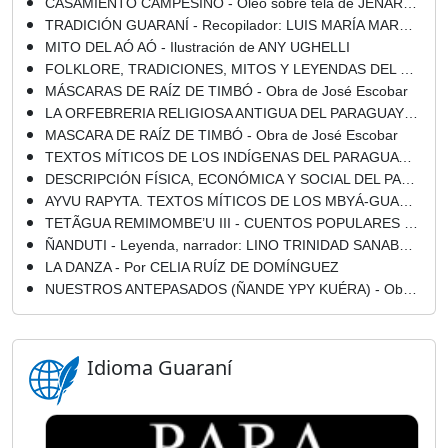
CASAMIENTO CAMPESINO - Óleo sobre tela de JENARO MORALES
TRADICIÓN GUARANÍ - Recopilador: LUIS MARÍA MARTÍNEZ
MITO DEL AÓ AÓ - Ilustración de ANY UGHELLI
FOLKLORE, TRADICIONES, MITOS Y LEYENDAS DEL PARAGUAY - COMPILACIÓN Y BIBLIOGRAFÍA RECOMENDADA
MÁSCARAS DE RAÍZ DE TIMBÓ - Obra de José Escobar
LA ORFEBRERIA RELIGIOSA ANTIGUA DEL PARAGUAY - Por AGUSTÍN BLUJAKI
MASCARA DE RAÍZ DE TIMBÓ - Obra de José Escobar
TEXTOS MÍTICOS DE LOS INDÍGENAS DEL PARAGUAY - Compiladores MIGUEL CHASE-SARDI - JOSÉ ZANARDINI - Año 1999
DESCRIPCIÓN FÍSICA, ECONÓMICA Y SOCIAL DEL PARAGUAY - LA CIVILIZACIÓN GUARANÍ - PARTE II: RELIGIÓN Y MORAL - Dr. MOISES SANTIAGO BERTONI
AYVU RAPYTA. TEXTOS MÍTICOS DE LOS MBYÁ-GUARANÍ DEL GUAIRÁ - Por LEÓN CADOGAN
TETÃGUA REMIMOMBE’U III - CUENTOS POPULARES PARAGUAYOS - NATALIA KRIVOSHEIN DE CANESE , CARLOS MARTÍNEZ GAMBA , FELICIANO ACOSTA ALCARAZ - Año 2005
ÑANDUTI - Leyenda, narrador: LINO TRINIDAD SANABRIA
LA DANZA - Por CELIA RUÍZ DE DOMÍNGUEZ
NUESTROS ANTEPASADOS (ÑANDE YPY KUÉRA) - Obra de NARCISO R. COLMÁN
Idioma Guaraní