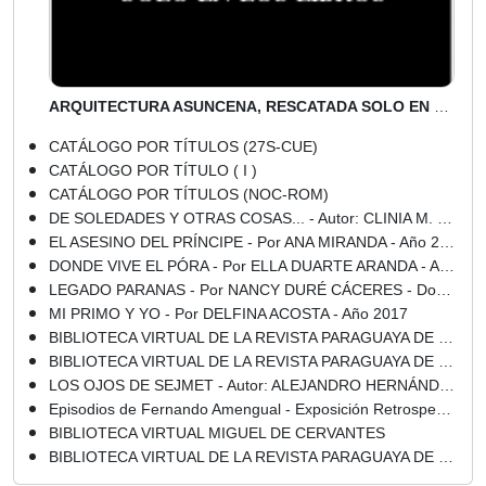
ARQUITECTURA ASUNCENA, RESCATADA SOLO EN LOS LIBROS - Por Toni Roberto - Domingo, 11 de Agosto de 2019
CATÁLOGO POR TÍTULOS (27S-CUE)
CATÁLOGO POR TÍTULO ( I )
CATÁLOGO POR TÍTULOS (NOC-ROM)
DE SOLEDADES Y OTRAS COSAS... - Autor: CLINIA M. SAFFI - Año 2005
EL ASESINO DEL PRÍNCIPE - Por ANA MIRANDA - Año 2019
DONDE VIVE EL PÓRA - Por ELLA DUARTE ARANDA - Año 2017
LEGADO PARANAS - Por NANCY DURÉ CÁCERES - Domingo, 01 de Septiembre de 2019
MI PRIMO Y YO - Por DELFINA ACOSTA - Año 2017
BIBLIOTECA VIRTUAL DE LA REVISTA PARAGUAYA DE CULTURA GUARANIA - GUARANIA - AÑO I - 1948
BIBLIOTECA VIRTUAL DE LA REVISTA PARAGUAYA DE CULTURA GUARANIA
LOS OJOS DE SEJMET - Autor: ALEJANDRO HERNÁNDEZ Y VON ECKSTEIN - Año 2017
Episodios de Fernando Amengual - Exposición Retrospectiva - 29 y 30 de Noviembre de 2019
BIBLIOTECA VIRTUAL MIGUEL DE CERVANTES
BIBLIOTECA VIRTUAL DE LA REVISTA PARAGUAYA DE CULTURA GUARANIA - QUINTA ETAPA - AÑO 1969 - NÚMEROS : 1, 2 y 3