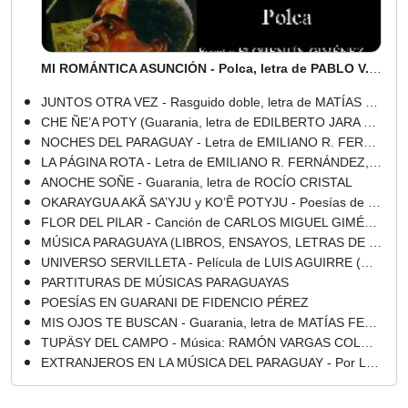
MI ROMÁNTICA ASUNCIÓN - Polca, letra de PABLO V. ALMIRÓN
JUNTOS OTRA VEZ - Rasguido doble, letra de MATÍAS FERREIRA DÍAZ
CHE ÑE’A POTY (Guarania, letra de EDILBERTO JARA ROJAS)
NOCHES DEL PARAGUAY - Letra de EMILIANO R. FERNÁNDEZ
LA PÁGINA ROTA - Letra de EMILIANO R. FERNÁNDEZ, Música de GABINO ESPÍNOLA
ANOCHE SOÑE - Guarania, letra de ROCÍO CRISTAL
OKARAYGUA AKÃ SA’YJU y KO’Ẽ POTYJU - Poesías de CARLOS MIGUEL JIMÉNEZ
FLOR DEL PILAR - Canción de CARLOS MIGUEL GIMÉNEZ
MÚSICA PARAGUAYA (LIBROS, ENSAYOS, LETRAS DE CANCIONES)
UNIVERSO SERVILLETA - Película de LUIS AGUIRRE (Comentario de SERGIO A. NOÉ RITTER) - Año 2010
PARTITURAS DE MÚSICAS PARAGUAYAS
POESÍAS EN GUARANI DE FIDENCIO PÉREZ
MIS OJOS TE BUSCAN - Guarania, letra de MATÍAS FERREIRA DÍAZ
TUPÄSY DEL CAMPO - Música: RAMÓN VARGAS COLMÁN - Letra: AMADEO CAMELLI
EXTRANJEROS EN LA MÚSICA DEL PARAGUAY - Por LUIS SZARÁN