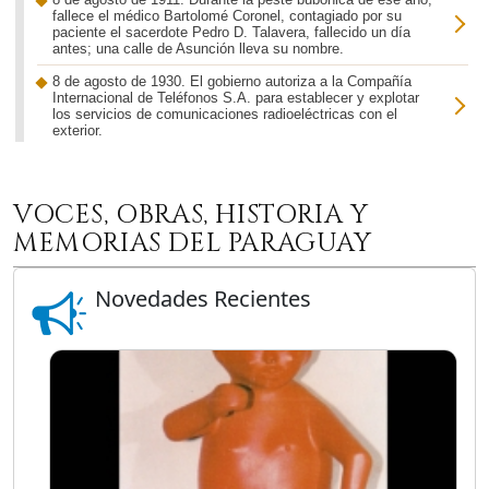
fallece el médico Bartolomé Coronel, contagiado por su
paciente el sacerdote Pedro D. Talavera, fallecido un día
antes; una calle de Asunción lleva su nombre.
8 de agosto de 1930. El gobierno autoriza a la Compañía
Internacional de Teléfonos S.A. para establecer y explotar
los servicios de comunicaciones radioeléctricas con el
exterior.
8 de agosto de 1935. Nace César Manuel Sisa, médico y
catedrático.
VOCES, OBRAS, HISTORIA Y
8 de agosto de 1946. Aparece el periódico villarriqueño El
Radical, dirigido por Gregorio Glitz Fernández.
MEMORIAS DEL PARAGUAY
8 de agosto de 1957. Nace en Asunción, Miguel Bonín
Figueredo, bailarín y director de ballet.
Novedades Recientes
8 de agosto de 1958. Se inaugura el local del Servicio de
Reclutamiento y Movilización, actual sede del Supremo
Tribunal de Justicia Electoral.
8 de agosto de 1965. Nace Carlos Abel Santacruz,
agrónomo y ministro.
8 de agosto de 1967. En Asunción (Paraguay) se funda el
diario ABC Color, que será perseguido y clausurado durante
la dictadura del general Alfredo Stroessner.