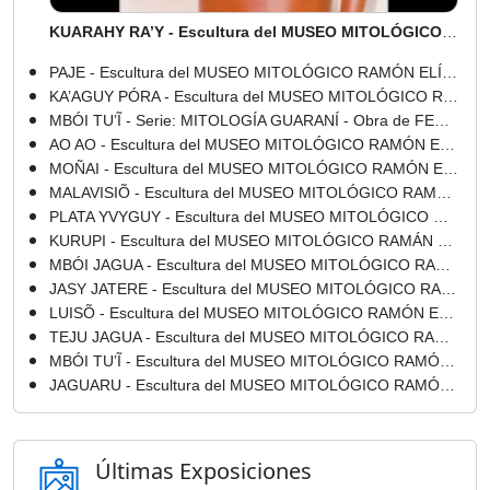
8 de agosto de 1967. Bernardino Parada Moreno es
acreditado embajador de Chile ante el Paraguay.
KUARAHY RA’Y - Escultura del MUSEO MITOLÓGICO RAMÓN ELÍAS
8 de agosto de 1968. Nace en Caraguatay-Cordillera, Rafael
Ortega Franco, locutor y animador. El popular "Cabezón".
PAJE - Escultura del MUSEO MITOLÓGICO RAMÓN ELÍAS
KA’AGUY PÓRA - Escultura del MUSEO MITOLÓGICO RAMÓN ELÍAS
8 de agosto de 1990. Fallece en Asunción, José Cantero
Frutos, poeta y director de la revista folklórica "Ysyry".
MBÓI TU’Ĩ - Serie: MITOLOGÍA GUARANÍ - Obra de FERNANDO JAVIER ACHUCARRO
AO AO - Escultura del MUSEO MITOLÓGICO RAMÓN ELÍAS
8 de agosto de 2004. Fallece en Asunción la teatrista Tessie
Abente de Ardissone.
MOÑAI - Escultura del MUSEO MITOLÓGICO RAMÓN ELÍAS
MALAVISIÕ - Escultura del MUSEO MITOLÓGICO RAMÓN ELÍAS
8 de agosto de 2006. Ilusos buscadores de tesoros,
encabezados por el magistrado judicial Víctor Núñez y el
PLATA YVYGUY - Escultura del MUSEO MITOLÓGICO RAMÓN ELÍAS
general Porfirio Ramírez, realizan infructuosas
KURUPI - Escultura del MUSEO MITOLÓGICO RAMÁN ELÍAS
excavaciones en el Parque Caballero.
MBÓI JAGUA - Escultura del MUSEO MITOLÓGICO RAMÓN ELÍAS
8 de agosto de 2006. El gobierno de Taiwán dona dos
JASY JATERE - Escultura del MUSEO MITOLÓGICO RAMÓN ELÍAS
helicópteros Bell a la Aviación paraguaya.
LUISÕ - Escultura del MUSEO MITOLÓGICO RAMÓN ELÍAS
8 de agosto de 2007. Fallece María Victoria Miño, viuda del
TEJU JAGUA - Escultura del MUSEO MITOLÓGICO RAMÓN ELÍAS
compositor Herminio Jiménez.
MBÓI TU’Ĩ - Escultura del MUSEO MITOLÓGICO RAMÓN ELÍAS
8 de agosto de 2008. Fallece Magno Ferreira Falcón,
JAGUARU - Escultura del MUSEO MITOLÓGICO RAMÓN ELÍAS
empresario y dirigente deportivo.
8 de agosto de 2010. Fallece en Foz de Yguazú el
sacerdote Ramón Talavera Goiburú, luchador social.
Últimas Exposiciones