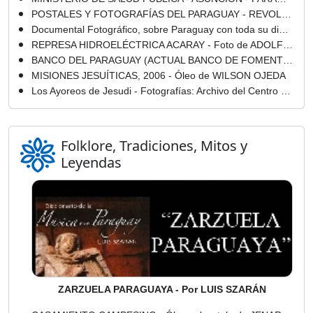
POSTALES Y FOTOGRAFÍAS DEL PARAGUAY - REVOLUCIÓN DE 1904 - POSTALES Y FOTOGRAFÍAS - COLECCIÓN JAVIER YUBI
Documental Fotográfico, sobre Paraguay con toda su dimensión social ... (2) - Marcela Barahona
REPRESA HIDROELÉCTRICA ACARAY - Foto de ADOLFO MARÍA FRIEDRICH
BANCO DEL PARAGUAY (ACTUAL BANCO DE FOMENTO) - Foto de CLAUS HENNING
MISIONES JESUÍTICAS, 2006 - Óleo de WILSON OJEDA
Los Ayoreos de Jesudi - Fotografías: Archivo del Centro Cultural del Lago (Areguá-Paraguay)
Folklore, Tradiciones, Mitos y
Leyendas
ZARZUELA PARAGUAYA - Por LUIS SZARÁN