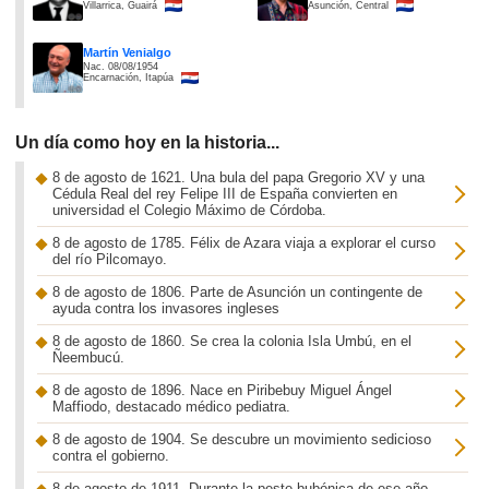
Villarrica, Guairá
Asunción, Central
Martín Venialgo
Nac. 08/08/1954
Encarnación, Itapúa
Un día como hoy en la historia...
8 de agosto de 1621. Una bula del papa Gregorio XV y una
Cédula Real del rey Felipe III de España convierten en
universidad el Colegio Máximo de Córdoba.
8 de agosto de 1785. Félix de Azara viaja a explorar el curso
del río Pilcomayo.
8 de agosto de 1806. Parte de Asunción un contingente de
ayuda contra los invasores ingleses
8 de agosto de 1860. Se crea la colonia Isla Umbú, en el
Ñeembucú.
8 de agosto de 1896. Nace en Piribebuy Miguel Ángel
Maffiodo, destacado médico pediatra.
8 de agosto de 1904. Se descubre un movimiento sedicioso
contra el gobierno.
8 de agosto de 1911. Durante la peste bubónica de ese año,