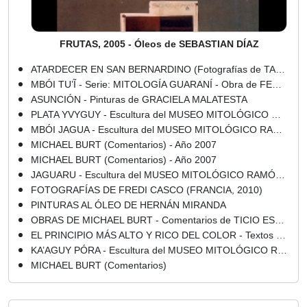
viviendas destinadas a obreros municipales, en el barrio
asunceño Guaraní.
9 de agosto de 1966. Nace Susana Oviedo, periodista y
FRUTAS, 2005 - Óleos de SEBASTIAN DÍAZ
docente.
ATARDECER EN SAN BERNARDINO (Fotografías de TAMARA MIGELSON)
MBÓI TU’Ĩ - Serie: MITOLOGÍA GUARANÍ - Obra de FERNANDO JAVIER ACHUCARRO
ASUNCIÓN - Pinturas de GRACIELA MALATESTA
PLATA YVYGUY - Escultura del MUSEO MITOLÓGICO RAMÓN ELÍAS
MBÓI JAGUA - Escultura del MUSEO MITOLÓGICO RAMÓN ELÍAS
MICHAEL BURT (Comentarios) - Año 2007
MICHAEL BURT (Comentarios) - Año 2007
JAGUARU - Escultura del MUSEO MITOLÓGICO RAMÓN ELÍAS
FOTOGRAFÍAS DE FREDI CASCO (FRANCIA, 2010)
PINTURAS AL ÓLEO DE HERNÁN MIRANDA
OBRAS DE MICHAEL BURT - Comentarios de TICIO ESCOBAR
EL PRINCIPIO MÁS ALTO Y RICO DEL COLOR - Textos de LULY CODAS
KA’AGUY PÓRA - Escultura del MUSEO MITOLÓGICO RAMÓN ELÍAS
MICHAEL BURT (Comentarios)