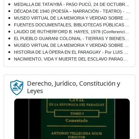
MEDALLA DE TATAIYBÁ - PASO PUCÚ, 24 DE OCTUBRE DE 1867
DÉCADA DE 1940 (POESÍA – NARRACIÓN - TEATRO) - Por IGNACIO ROLDÁN MARTÍNEZ y RODRIGO COLMÁN LLANO
MUSEO VIRTUAL DE LA MEMORIA Y VERDAD SOBRE EL STRONISMO - EL STRONISMO - UNIDAD GRANÍTICA
FUENTES DOCUMENTALES, BIBLIOTECAS PÚBLICAS Y PRIVADAS PARA EL ESTUDIO DE LAS DOS GUERRAS (Ensayo de ADELINA PUSINERI)
LAUDO DE RUTHERFORD B. HAYES, 1978 (Conferencia de HIPÓLITO SÁNCHEZ QUELL)
EL PUEBLO GUARANI COLONIAL - TIERRAS Y BIENES COMUNALES - Por BRANISLAVA SUSNIK
MUSEO VIRTUAL DE LA MEMORIA Y VERDAD SOBRE EL STRONISMO - INFORME FINAL - ANIVE HAGUÃ OIKO / © 2008 COMISIÓN DE VERDAD Y JUSTICIA, PARAGUAY (CVJ)
HISTORIA DE LA ÓPERA EN EL PARAGUAY - Por LUIS SZARÁN
NACIMIENTO, VIDA Y MUERTE DEL ESCLAVO PARAGUAYO - Obra de ALFREDO BOCCIA ROMAÑACH - Año 2004
Derecho, Jurídico, Constitución y
Leyes
Mainumby
Portal Guaraní · Castellano + Guaraní