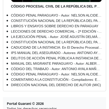
CÓDIGO PROCESAL CIVIL DE LA REPÚBLICA DEL PARAGUAY - TOMO I - Director: ANTONIO TELLECHEA SOLIS - Año 2012
CÓDIGO PENAL PARAGUAYO - Autor: NELSON ALCIDES MORA RODAS - Año 2012
CONSTITUCIÓN NACIONAL DE LA REPÚBLICA DEL PARAGUAY - 1992
LIBROS Y ENSAYOS SOBRE DERECHO EN PARAGUAY
LECCIONES DE DERECHO COMERCIAL - 2ª EDICIÓN - Autor: EUGENIO JIMÉNEZ ROLÓN - Año 2014
LA EJECUCIÓN PENAL - Autor: JOSÉ AGUSTÍN DELMÁS AGUIAR - Año 2007
CONSTITUCIÓN NACIONAL DE LA REPÚBLICA DEL PARAGUAY - 1992
CADUCIDAD DE LA INSTANCIA: En El Derecho Procesal Civil, Contencioso-Administrativo y Procesal Laboral - Autora: MARÍA GLORIA TRIGÜIS - Año 2018
IPS MANUAL DEL ASEGURADO - Autores: ANTONIO AYALA MAÑOTTI / CLARA AYALA AGUILERA - Año 2006
DELITOS DE ACCIÓN PENAL PÚBLICA A INSTANCIA DE LA VÍCTIMA - Autor: RODOLFO FABIÁN CENTURIÓN ORTIZ - Año 2018
MANUAL DEL MIGRANTE PARAGUAYO - Autor: ALBERTO MANUEL POLETTI ADORNO - Año 2012
CÓDIGO DEL TRABAJO - Autor: ANTONIO AYALA MAÑOTTI - Año 2013
CÓDIGO PENAL PARAGUAYO - Autor: NELSON ALCIDES MORA RODAS - Año 2005
COMENTARIO A LA CONSTITUCIÓN - Compiladores: EMILIO CAMACHO / LUIS LEZCANO CLAUDE - Año 1997
DIRECCIÓN NACIONAL DEL DERECHO DE AUTOR (MIC)
Portal Guarani © 2026
Todos los derechos reservados