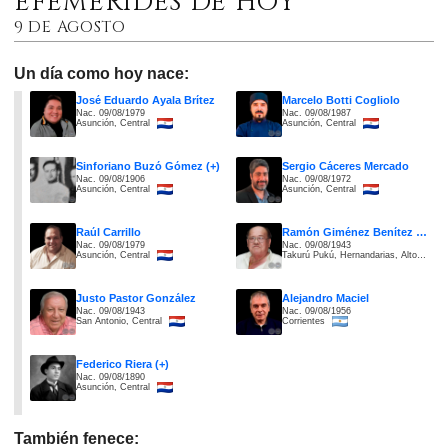
EFEMÉRIDES DE HOY
9 DE AGOSTO
Un día como hoy nace:
José Eduardo Ayala Brítez
Marcelo Botti Cogliolo
Nac. 09/08/1979
Nac. 09/08/1987
Asunción, Central
Asunción, Central
Sinforiano Buzó Gómez (+)
Sergio Cáceres Mercado
Nac. 09/08/1906
Nac. 09/08/1972
Asunción, Central
Asunción, Central
Raúl Carrillo
Ramón Giménez Benítez (+)
Nac. 09/08/1979
Nac. 09/08/1943
Asunción, Central
Takurú Pukú, Hernandarias, Alto Paraná
Justo Pastor González
Alejandro Maciel
Nac. 09/08/1943
Nac. 09/08/1956
San Antonio, Central
Corrientes
Federico Riera (+)
Nac. 09/08/1890
Asunción, Central
También fenece: