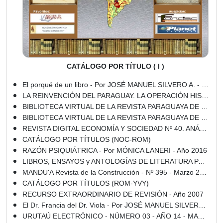
CATÁLOGO POR TÍTULO ( I )
El porqué de un libro - Por JOSÉ MANUEL SILVERO A. - Sábado, 29 de Agosto de 2009
LA REINVENCIÓN DEL PARAGUAY. LA OPERACIÓN HISTORIOGRÁFICA DE BLAS GARAY SOBRE LAS MISIONES JESUÍTICAS - Año 2014
BIBLIOTECA VIRTUAL DE LA REVISTA PARAGUAYA DE CULTURA GUARANIA
BIBLIOTECA VIRTUAL DE LA REVISTA PARAGUAYA DE CULTURA GUARANIA - QUINTA ETAPA - AÑO 1969 - NÚMEROS : 1, 2 y 3
REVISTA DIGITAL ECONOMÍA Y SOCIEDAD Nº 40. ANÁLISIS DE COYUNTURA MENSUAL
CATÁLOGO POR TÍTULOS (NOC-ROM)
RAZÓN PSIQUIÁTRICA - Por MÓNICA LANERI - Año 2016
LIBROS, ENSAYOS y ANTOLOGÍAS DE LITERATURA PARAGUAYA (POEMARIOS, NOVELAS, CUENTOS, TEATRO y ENSAYOS)
MANDU'A Revista de la Construcción - Nº 395 - Marzo 2016
CATÁLOGO POR TÍTULOS (ROM-YVY)
RECURSO EXTRAORDINARIO DE REVISIÓN - Año 2007
El Dr. Francia del Dr. Viola - Por JOSÉ MANUEL SILVERO A. - Sábado, 18 de Abril de 2009
URUTAÚ ELECTRÓNICO - NÚMERO 03 - AÑO 14 - MAYO 2016