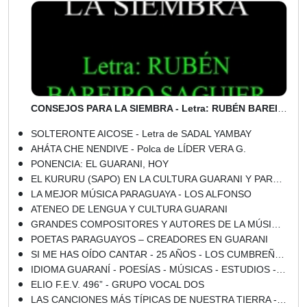
CONSEJOS PARA LA SIEMBRA - Letra: RUBÉN BAREIRO SAGUIER - Música: VIRGILIO ROJAS
SOLTERONTE AICOSE - Letra de SADAL YAMBAY
AHÁTA CHE NENDIVE - Polca de LÍDER VERA G.
PONENCIA: EL GUARANI, HOY
EL KURURU (SAPO) EN LA CULTURA GUARANI Y PARAGUAYA
LA MEJOR MÚSICA PARAGUAYA - LOS ALFONSO
ATENEO DE LENGUA Y CULTURA GUARANI
GRANDES COMPOSITORES Y AUTORES DE LA MÚSICA PARAGUAYA 3
POETAS PARAGUAYOS – CREADORES EN GUARANI
SI ME HAS OÍDO CANTAR - 25 AÑOS - LOS CUMBREÑOS
IDIOMA GUARANÍ - POESÍAS - MÚSICAS - ESTUDIOS - ENSAYOS - DICCIONARIOS
ELIO F.E.V. 496” - GRUPO VOCAL DOS
LAS CANCIONES MÁS TÍPICAS DE NUESTRA TIERRA - LOS HIJOS DEL PARAGUAY - Año 1999