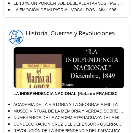
EL 10 %, UN PORCENTAJE DEBE ALERTARNOS - Por DELICIA VILLAGRA BATOUX
LA EMOCIÓN DE MI PATRIA - VOCAL DOS - Año 1998
Historia, Guerras y Revoluciones
LA INDEPENDENCIA NACIONAL (Nota de FRANCISCO SOLANO LÓPEZ)
ACADEMIA DE LA HISTORIA Y LA GEOGRAFÍA MILITAR DEL PARAGUAY
MUSEO VIRTUAL DE LA MEMORIA Y VERDAD SOBRE EL STRONISMO - EL STRONISMO - LA RESISTENCIA CIUDADANA
NUMERARIOS DE LA ACADEMIA PARAGUAYA DE LA HISTORIA
CONDECORACIÓN CRUZ DEL DEFENSOR - GUERRA DEL CHACO 1932 - 1935
REVOLUCIÓN DE LA INDEPENDENCIA DEL PARAGUAY 14 y 15 DE MAYO DE 1811 - GOBIERNO DEL DOCTOR JOSÉ GASPAR RODRÍGUEZ DE FRANCIA