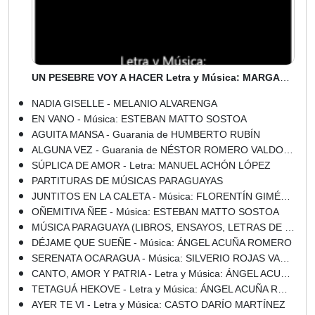
UN PESEBRE VOY A HACER Letra y Música: MARGARITA PILDAYN y CRÍSPULO MELGAREJO
NADIA GISELLE - MELANIO ALVARENGA
EN VANO - Música: ESTEBAN MATTO SOSTOA
AGUITA MANSA - Guarania de HUMBERTO RUBÍN
ALGUNA VEZ - Guarania de NÉSTOR ROMERO VALDOVINOS, JULIÁN REJALA
SÚPLICA DE AMOR - Letra: MANUEL ACHÓN LÓPEZ
PARTITURAS DE MÚSICAS PARAGUAYAS
JUNTITOS EN LA CALETA - Música: FLORENTÍN GIMÉNEZ
OÑEMITIVA ÑEE - Música: ESTEBAN MATTO SOSTOA
MÚSICA PARAGUAYA (LIBROS, ENSAYOS, LETRAS DE CANCIONES)
DÉJAME QUE SUEÑE - Música: ÁNGEL ACUÑA ROMERO
SERENATA OCARAGUA - Música: SILVERIO ROJAS VARGAS
CANTO, AMOR Y PATRIA - Letra y Música: ÁNGEL ACUÑA ROMERO
TETAGUÁ HEKOVE - Letra y Música: ÁNGEL ACUÑA ROMERO
AYER TE VI - Letra y Música: CASTO DARÍO MARTÍNEZ