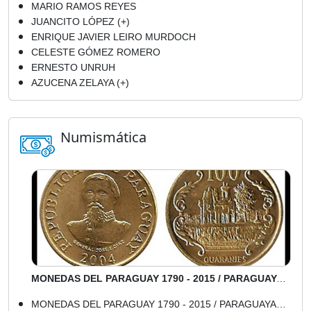
MARIO RAMOS REYES
JUANCITO LÓPEZ (+)
ENRIQUE JAVIER LEIRO MURDOCH
CELESTE GÓMEZ ROMERO
ERNESTO UNRUH
AZUCENA ZELAYA (+)
Numismática
MONEDAS DEL PARAGUAY 1790 - 2015 / PARAGUAYAN COINS - 2004 - 100 GUARANÍES - ACUÑADAS EN LA ROYAL MINT - INGLATERRA - METAL: LATÓN (DESMONETIZADAS EN 2011)
MONEDAS DEL PARAGUAY 1790 - 2015 / PARAGUAYAN COINS - 2007 - 100 - 500 y 1.000 GUARANÍES (ALMA DE ACERO MACIZO y COBERTURA DE NÍQUEL)