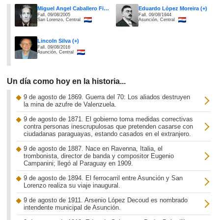
Miguel Angel Caballero Figún (+)
Eduardo López Moreira (+)
Fall. 09/08/2005
Fall. 09/08/1944
San Lorenzo, Central
Asunción, Central
Lincoln Silva (+)
Fall. 09/08/2016
Asunción, Central
Un día como hoy en la historia...
9 de agosto de 1869. Guerra del 70: Los aliados destruyen
la mina de azufre de Valenzuela.
9 de agosto de 1871. El gobierno toma medidas correctivas
contra personas inescrupulosas que pretenden casarse con
ciudadanas paraguayas, estando casados en el extranjero.
9 de agosto de 1887. Nace en Ravenna, Italia, el
trombonista, director de banda y compositor Eugenio
Campanini; llegó al Paraguay en 1909.
9 de agosto de 1894. El ferrocarril entre Asunción y San
Lorenzo realiza su viaje inaugural.
9 de agosto de 1911. Arsenio López Decoud es nombrado
intendente municipal de Asunción.