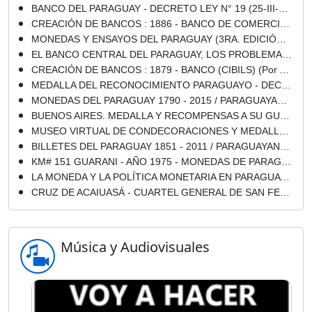
BANCO DEL PARAGUAY - DECRETO LEY N° 19 (25-III-1952) - Por ARTURO RAHI
CREACIÓN DE BANCOS : 1886 - BANCO DE COMERCIO (Por ARTURO RAHI)
MONEDAS Y ENSAYOS DEL PARAGUAY (3RA. EDICIÓN) - Por MIGUEL ÁNGEL PRATT MAYANS - Año 2013
EL BANCO CENTRAL DEL PARAGUAY, LOS PROBLEMAS ECONÓMICOS Y EL DESEQUILIBRIO MONETARIO - Por EPIFANIO MÉNDEZ - Año 1953
CREACIÓN DE BANCOS : 1879 - BANCO (CIBILS) (Por ARTURO RAHI)
MEDALLA DEL RECONOCIMIENTO PARAGUAYO - DECRETO N° 10.801 - AÑO 1938
MONEDAS DEL PARAGUAY 1790 - 2015 / PARAGUAYAN COINS - 2004 - UN GUARANÍ (PLATA) y 1.500 GUARANÍES (ORO) - CONMEMORATIVA A LA COPA MUNDIAL DE FÚTBOL ALEMANIA 2006 - ACUÑADA EN DEUTSCHE NICKEL
BUENOS AIRES. MEDALLA Y RECOMPENSAS A SU GUARDIA NACIONAL POR LA CAMPAÑA DEL PARAGUAY. LEY: 16 DE DICIEMBRE DE 1869 - CONGRESO DE LA NACIÓN ARGENTINA
MUSEO VIRTUAL DE CONDECORACIONES Y MEDALLAS DE LAS GUERRAS DEL PARAGUAY
BILLETES DEL PARAGUAY 1851 - 2011 / PARAGUAYAN PAPER MONEY
KM# 151 GUARANI - AÑO 1975 - MONEDAS DE PARAGUAY
LA MONEDA Y LA POLÍTICA MONETARIA EN PARAGUAY - Por Dr. NICASIO MARTÍNEZ DÍAZ
CRUZ DE ACAIUASÁ - CUARTEL GENERAL DE SAN FERNANDO, 24 DE JULIO DE 1868
Música y Audiovisuales