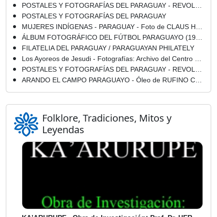
POSTALES Y FOTOGRAFÍAS DEL PARAGUAY - REVOLUCIÓN DE 1912 - POSTALES Y FOTOGRAFÍAS - COLECCIÓN JAVIER YUBI
POSTALES Y FOTOGRAFÍAS DEL PARAGUAY
MUJERES INDÍGENAS - PARAGUAY - Foto de CLAUS HENNING
ÁLBUM FOTOGRÁFICO DEL FÚTBOL PARAGUAYO (1901 – 1950), 1986 - Por ALFREDO M. SEIFERHELD y PEDRO SERVÍN FABIO
FILATELIA DEL PARAGUAY / PARAGUAYAN PHILATELY
Los Ayoreos de Jesudi - Fotografías: Archivo del Centro Cultural del Lago (Areguá-Paraguay)
POSTALES Y FOTOGRAFÍAS DEL PARAGUAY - REVOLUCIÓN DE 1904 - POSTALES Y FOTOGRAFÍAS - COLECCIÓN JAVIER YUBI
ARANDO EL CAMPO PARAGUAYO - Óleo de RUFINO CARDOZO
Folklore, Tradiciones, Mitos y
Leyendas