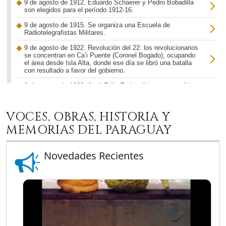
9 de agosto de 1912. Eduardo Schaerer y Pedro Bobadilla
son elegidos para el período 1912-16.
9 de agosto de 1915. Se organiza una Escuela de
Radiotelegrafistas Militares.
9 de agosto de 1922. Revolución del 22: los revolucionarios
se concentran en Ca’i Puente (Coronel Bogado), ocupando
el área desde Isla Alta, donde ese día se libró una batalla
con resultado a favor del gobierno.
9 de agosto de 1928. José Félix Estigarribia es ascendido a
teniente coronel.
9 de agosto de 1940. Otto Wilhelm Winther se acredita
VOCES, OBRAS, HISTORIA Y
embajador de Suecia en el Paraguay.
MEMORIAS DEL PARAGUAY
9 de agosto de 1946. Muere Josefina Rivarola, viuda del ex
presidente Emilio Aceval.
Novedades Recientes
9 de agosto de 1947. Nace Justo García Soria, periodista y
catedrático.
9 de agosto de 1948. El Congreso paraguayo aprueba el
convenio comercial firmado con el Canadá en 1940.
9 de agosto de 1950. Nace en Cnel. Oviedo, Justo Pastor
Barrera Ayala, acordeonista y compositor.
9 de agosto de 1961. Se inicia la construcción de 200