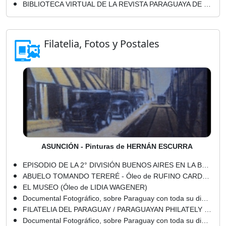
BIBLIOTECA VIRTUAL DE LA REVISTA PARAGUAYA DE CULTURA GUARANIA - GUARANIA - AÑO I - 1948
Filatelia, Fotos y Postales
ASUNCIÓN - Pinturas de HERNÁN ESCURRA
EPISODIO DE LA 2° DIVISIÓN BUENOS AIRES EN LA BATALLA DE TUYUTÍ, 1866 - Óleo sobre tela de CANDIDO LÓPEZ
ABUELO TOMANDO TERERÉ - Óleo de RUFINO CARDOZO
EL MUSEO (Óleo de LIDIA WAGENER)
Documental Fotográfico, sobre Paraguay con toda su dimensión social ... (1) - Marcela Barahona
FILATELIA DEL PARAGUAY / PARAGUAYAN PHILATELY - AÑO 1997
Documental Fotográfico, sobre Paraguay con toda su dimensión social ... (2) - Marcela Barahona